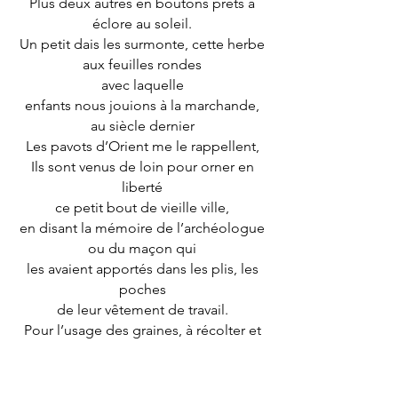
Plus deux autres en boutons prêts à
éclore au soleil.
Un petit dais les surmonte, cette herbe
aux feuilles rondes
avec laquelle
enfants nous jouions à la marchande,
au siècle dernier
Les pavots d’Orient me le rappellent,
Ils sont venus de loin pour orner en
liberté
ce petit bout de vieille ville,
en disant la mémoire de l’archéologue
ou du maçon
qui
les avaient apportés dans les plis, les
poches
de leur vêtement de travail.
Pour l’usage des graines, à récolter et
semer ou sécher,
puis émietter,
C’est à votre choix.
Nouss-nouss &