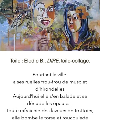
Toile : Elodie B.,
DIRE,
toile-collage.
Pourtant la ville
a ses ruelles frou-frou de musc et
d’hirondelles
Aujourd’hui elle s’en balade et se
dénude les épaules,
toute rafraîchie des laveurs de trottoirs,
elle bombe le torse et roucoulade
jusqu’aux secrets des enfants malades
qui dorment mal au boulevard Brune
Mais la rue descelle les paupières,